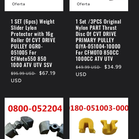
Oferta
Oferta
1 SET (6pcs) Weight
1 Set /3PCS Original
Slider Lylon
Nylon PART Thrust
Protector with 16g
Disc Of CVT DRIVE
Roller Of CVT DRIVE
PRIMARY PULLEY
PULLEY 0GR0-
0JYA-051004-10000
051005 For
For CFMOTO 850CC
CFMoto550 850
1000CC ATV UTV
1000 ATV UTV SSV
Precio
Precio
$34.99
$49.99 USD
Precio
Precio
$67.19
$95.99 USD
habitual
USD
de
habitual
USD
de
oferta
oferta