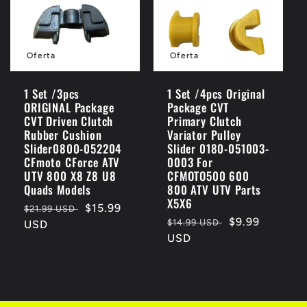
Oferta
Oferta
1 Set /3pcs
1 Set /4pcs Original
ORIGINAL Package
Package CVT
CVT Driven Clutch
Primary Clutch
Rubber Cushion
Variator Pulley
Slider0800-052204
Slider 0180-051003-
CFmoto CForce ATV
0003 For
UTV 800 X8 Z8 U8
CFMOTO500 600
Quads Models
800 ATV UTV Parts
X5X6
Precio
Precio
$15.99
$21.99 USD
Precio
Precio
$9.99
$14.99 USD
habitual
USD
de
habitual
USD
de
oferta
oferta